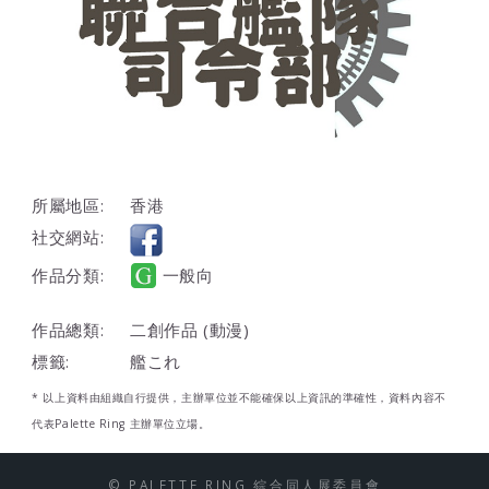
所屬地區:
香港
社交網站:
作品分類:
一般向
作品總類:
二創作品 (動漫)
標籤:
艦これ
* 以上資料由組織自行提供，主辦單位並不能確保以上資訊的準確性，資料內容不
代表Palette Ring 主辦單位立場。
© PALETTE RING 綜合同人展委員會