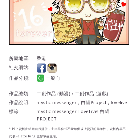
所屬地區:
香港
社交網站:
作品分類:
一般向
作品總類:
二創作品 (動漫) / 二創作品 (遊戲)
作品說明:
mystic messenger , 白貓Project , lovelive
標籤:
mystic messenger LoveLive! 白貓
PROJECT
* 以上資料由組織自行提供，主辦單位並不能確保以上資訊的準確性，資料內容不
代表Palette Ring 主辦單位立場。