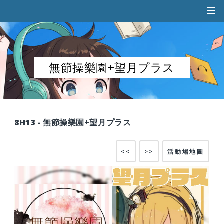
無節操樂園+望月プラス
8H13 - 無節操樂園+望月プラス
<<
>>
活動場地圖