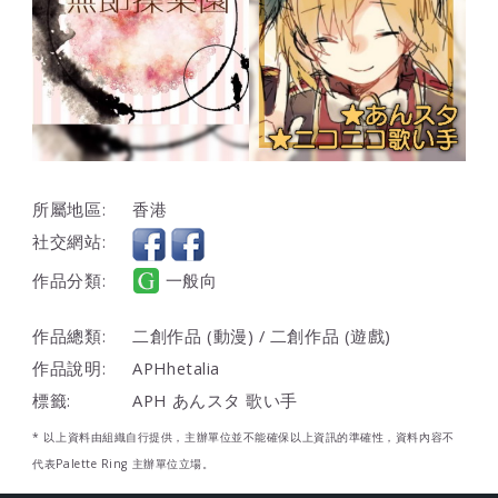
所屬地區:
香港
社交網站:
作品分類:
一般向
作品總類:
二創作品 (動漫) / 二創作品 (遊戲)
作品說明:
APHhetalia
標籤:
APH あんスタ 歌い手
* 以上資料由組織自行提供，主辦單位並不能確保以上資訊的準確性，資料內容不
代表Palette Ring 主辦單位立場。