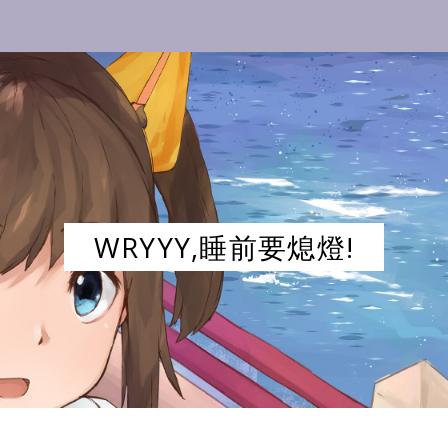
WRYYY,睡前要熄燈!