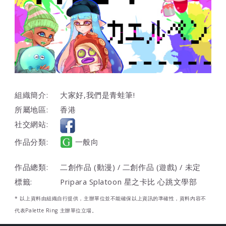
組織簡介:
大家好,我們是青蛙筆!
所屬地區:
香港
社交網站:
作品分類:
一般向
作品總類:
二創作品 (動漫) / 二創作品 (遊戲) / 未定
標籤:
Pripara Splatoon 星之卡比 心跳文學部
* 以上資料由組織自行提供，主辦單位並不能確保以上資訊的準確性，資料內容不
代表Palette Ring 主辦單位立場。