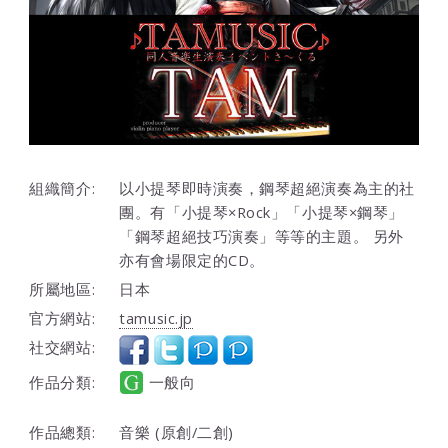
組織簡介:
以小提琴即時演奏，鋼琴超絕演奏為主的社
團。有「小提琴×Rock」「小提琴×鋼琴」
「鋼琴超絕技巧演奏」等等的主題。 另外
亦有會場限定的CD。
所屬地區:
日本
官方網站:
tamusic.jp
社交網站:
作品分類:
一般向
作品總類:
音樂 (原創/二創)