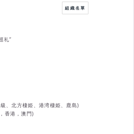
組織名單
巡礼”
ヲ級、北方棲姫、港湾棲姫、鹿島)
，香港，澳門)