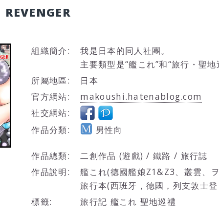
N REVENGER
組織簡介:
我是日本的同人社團。
主要類型是“艦これ”和“旅行・聖地
所屬地區:
日本
官方網站:
makoushi.hatenablog.com
社交網站:
作品分類:
男性向
作品總類:
二創作品 (遊戲) / 鐵路 / 旅行誌
作品說明:
艦これ(德國艦娘Z1&Z3、叢雲、
旅行本(西班牙，德國，列支敦士登
標籤:
旅行記 艦これ 聖地巡禮