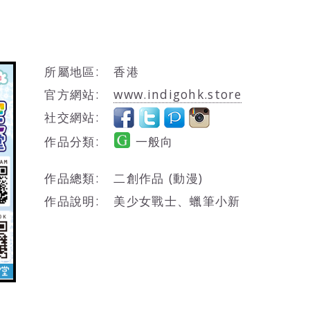
所屬地區:
香港
官方網站:
www.indigohk.store
社交網站:
作品分類:
一般向
作品總類:
二創作品 (動漫)
作品說明:
美少女戰士、蠟筆小新