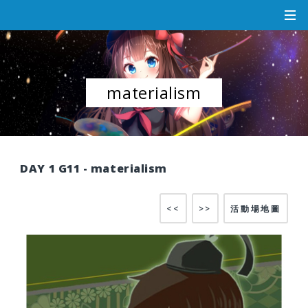
materialism
DAY 1 G11 - materialism
<<
>>
活動場地圖