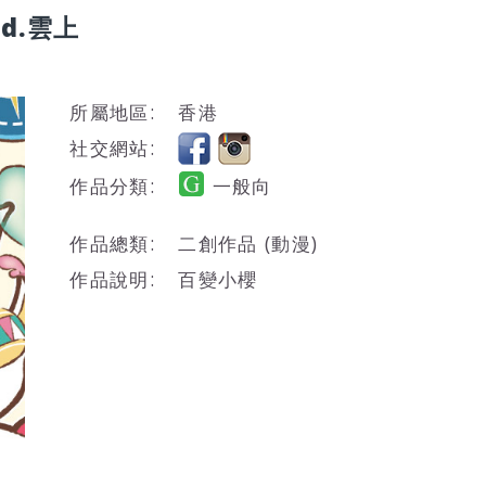
oud.雲上
所屬地區:
香港
社交網站:
作品分類:
一般向
作品總類:
二創作品 (動漫)
作品說明:
百變小櫻