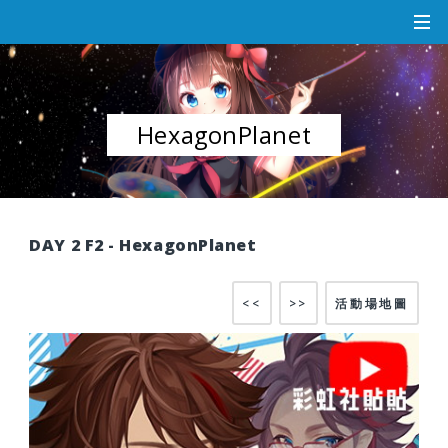
HexagonPlanet
DAY 2 F2 - HexagonPlanet
<<
>>
活動場地圖