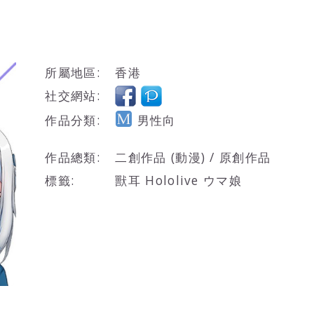
所屬地區:
香港
社交網站:
作品分類:
男性向
作品總類:
二創作品 (動漫) / 原創作品
標籤:
獸耳 Hololive ウマ娘