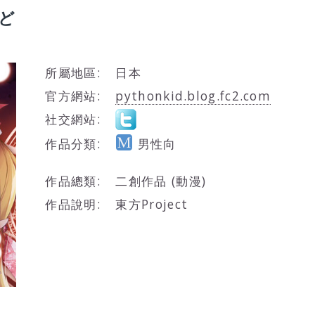
っど
所屬地區:
日本
官方網站:
pythonkid.blog.fc2.com
社交網站:
作品分類:
男性向
作品總類:
二創作品 (動漫)
作品說明:
東方Project