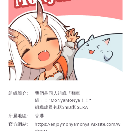
組織簡介:
我們是同人組織「翻車
貓」！"MoNyaMoNya！！"
組織成員包括ShiBi和SERA
所屬地區:
香港
官方網站:
https://enjoymonyamonya.wixsite.com/w