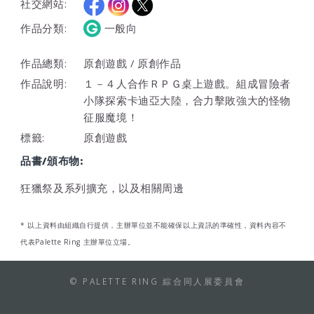
社交網站:
作品分類:
一般向
作品總類:
原創遊戲 / 原創作品
作品說明:
１－４人合作ＲＰＧ桌上遊戲。組成冒險者
小隊探索卡迪亞大陸，合力擊敗強大的怪物
征服魔境！
標籤:
原創遊戲
品書/頒布物:
狂獵祭及系列擴充，以及相關周邊
* 以上資料由組織自行提供，主辦單位並不能確保以上資訊的準確性，資料內容不
代表Palette Ring 主辦單位立場。
© PALETTE RING 綜合同人展委員會