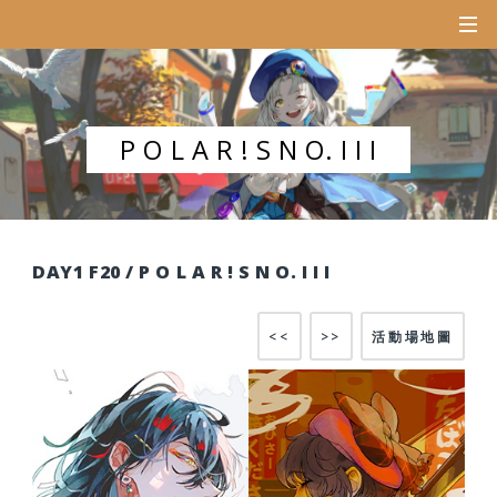
P O L A R ! S N O. I I I
DAY1 F20 / P O L A R ! S N O. I I I
<<
>>
活動場地圖