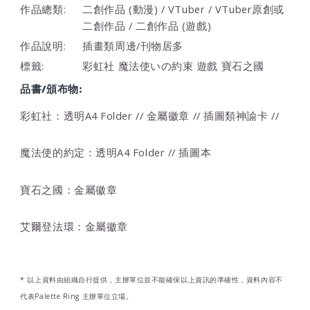
作品總類:
二創作品 (動漫) / VTuber / VTuber原創或
二創作品 / 二創作品 (遊戲)
作品說明:
插畫類周邊/刊物居多
標籤:
彩虹社 魔法使いの約束 遊戲 寶石之國
品書/頒布物:
彩虹社：透明A4 Folder // 金屬徽章 // 插圖類神諭卡 //
魔法使的約定：
透明A4 Folder
//
插圖本
寶石之國：金屬徽章
艾爾登法環：
金屬徽章
* 以上資料由組織自行提供，主辦單位並不能確保以上資訊的準確性，資料內容不
代表Palette Ring 主辦單位立場。