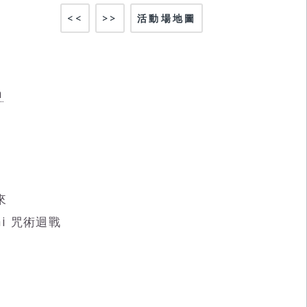
<<
>>
活動場地圖
a
來
ekai 咒術迴戰