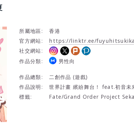
夏
所屬地區:
香港
官方網站:
https://linktr.ee/fuyuhitsukik
社交網站:
作品分類:
男性向
作品總類:
二創作品 (遊戲)
作品說明:
世界計畫 繽紛舞台！ feat.初音未
標籤:
Fate/Grand Order Project S