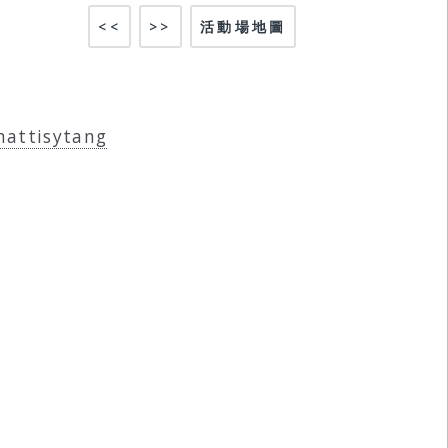
<<
>>
活動場地圖
mattisytang